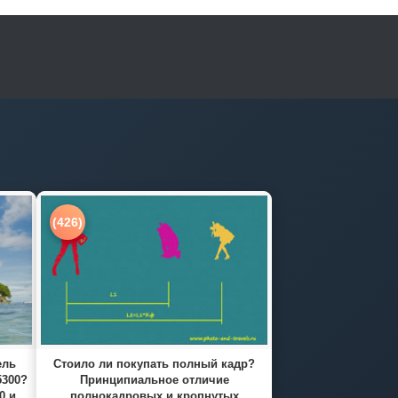
(426)
ель
Стоило ли покупать полный кадр?
5300?
Принципиальное отличие
0 и
полнокадровых и кропнутых