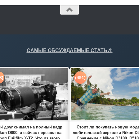
САМЫЕ ОБСУЖДАЕМЫЕ СТАТЬИ:
8)
(491)
й друг снимал на полный кадр
Стоит ли покупать новую мод
kon D800, а сейчас перешел на
любительской зеркалки Nikon D
роп Fujifilm X-T2. Что из этого
Сравнение с Nikon D3100, D510