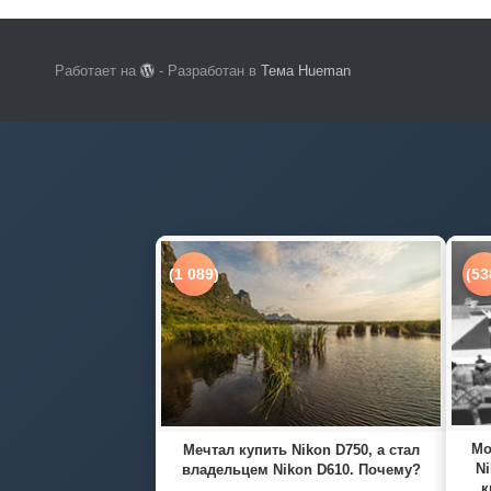
Работает на
- Разработан в
Тема Hueman
(1 089)
(53
Мо
Мечтал купить Nikon D750, а стал
Ni
владельцем Nikon D610. Почему?
к