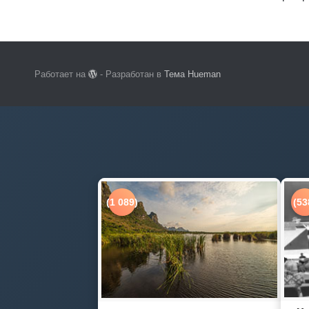
Работает на
- Разработан в
Тема Hueman
(1 089)
(53