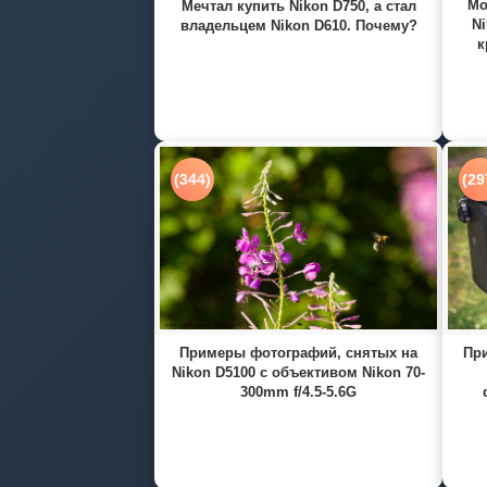
Мо
Мечтал купить Nikon D750, а стал
Ni
владельцем Nikon D610. Почему?
к
(344)
(29
Примеры фотографий, снятых на
При
Nikon D5100 с объективом Nikon 70-
300mm f/4.5-5.6G