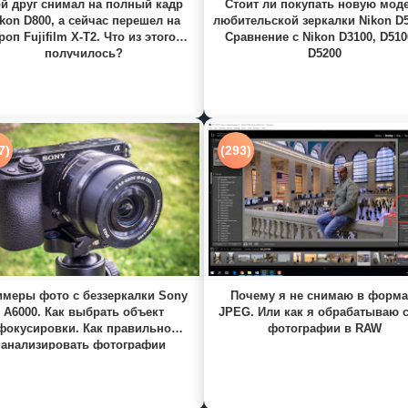
й друг снимал на полный кадр
Стоит ли покупать новую мод
kon D800, а сейчас перешел на
любительской зеркалки Nikon D
роп Fujifilm X-T2. Что из этого
Сравнение с Nikon D3100, D510
получилось?
D5200
7)
(293)
меры фото с беззеркалки Sony
Почему я не снимаю в форма
A6000. Как выбрать объект
JPEG. Или как я обрабатываю 
фокусировки. Как правильно
фотографии в RAW
анализировать фотографии