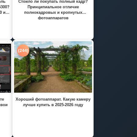
ель
Стоило ли покупать полный кадр?
5300?
Принципиальное отличие
0 и
полнокадровых и кропнутых
фотоаппаратов
(244)
те
Хороший фотоаппарат. Какую камеру
свои
лучше купить в 2025-2026 году