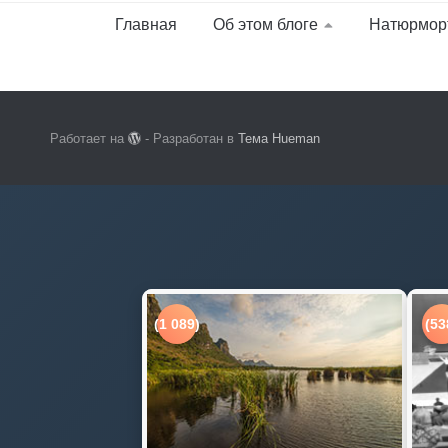
Главная
Об этом блоге
Натюрмор
Работает на
- Разработан в
Тема Hueman
(1 089)
(53