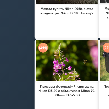
Мо
Мечтал купить Nikon D750, а стал
Ni
владельцем Nikon D610. Почему?
к
(344)
(29
Примеры фотографий, снятых на
При
Nikon D5100 с объективом Nikon 70-
300mm f/4.5-5.6G