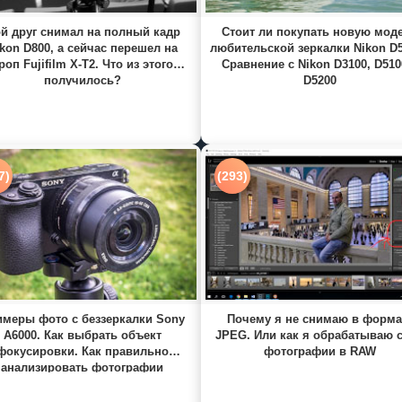
й друг снимал на полный кадр
Стоит ли покупать новую мод
kon D800, а сейчас перешел на
любительской зеркалки Nikon D
роп Fujifilm X-T2. Что из этого
Сравнение с Nikon D3100, D510
получилось?
D5200
7)
(293)
меры фото с беззеркалки Sony
Почему я не снимаю в форма
A6000. Как выбрать объект
JPEG. Или как я обрабатываю 
фокусировки. Как правильно
фотографии в RAW
анализировать фотографии