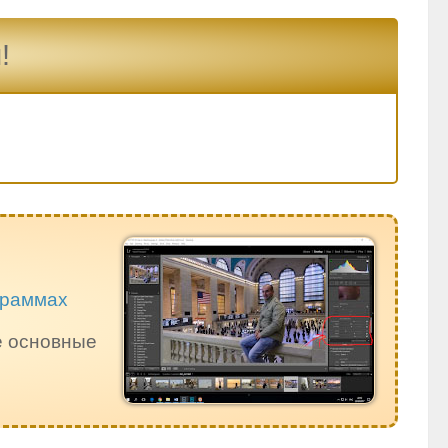
!
ограммах
е основные