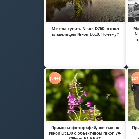
Мо
Мечтал купить Nikon D750, а стал
Ni
владельцем Nikon D610. Почему?
к
(344)
(29
Примеры фотографий, снятых на
При
Nikon D5100 с объективом Nikon 70-
300mm f/4.5-5.6G