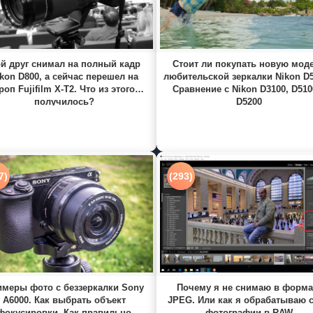
й друг снимал на полный кадр
Стоит ли покупать новую мод
kon D800, а сейчас перешел на
любительской зеркалки Nikon D
роп Fujifilm X-T2. Что из этого
Сравнение с Nikon D3100, D510
получилось?
D5200
7)
(293)
меры фото с беззеркалки Sony
Почему я не снимаю в форма
A6000. Как выбрать объект
JPEG. Или как я обрабатываю 
фокусировки. Как правильно
фотографии в RAW