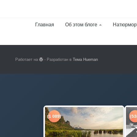
Главная
Об этом блоге
Натюрмор
Работает на
- Разработан в
Тема Hueman
(1 089)
(53