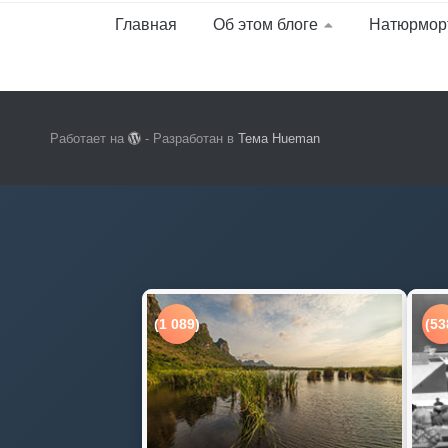
Главная
Об этом блоге
Натюрмор
Работает на
- Разработан в
Тема Hueman
(1 089)
(53