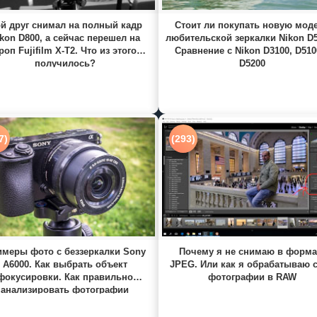
й друг снимал на полный кадр
Стоит ли покупать новую мод
kon D800, а сейчас перешел на
любительской зеркалки Nikon D
роп Fujifilm X-T2. Что из этого
Сравнение с Nikon D3100, D510
получилось?
D5200
7)
(293)
меры фото с беззеркалки Sony
Почему я не снимаю в форма
A6000. Как выбрать объект
JPEG. Или как я обрабатываю 
фокусировки. Как правильно
фотографии в RAW
анализировать фотографии