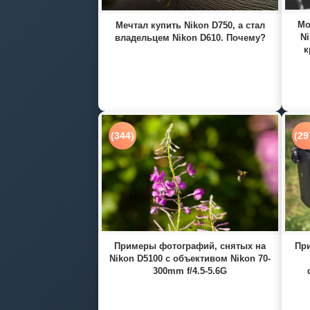
Мо
Мечтал купить Nikon D750, а стал
Ni
владельцем Nikon D610. Почему?
к
(344)
(29
Примеры фотографий, снятых на
При
Nikon D5100 с объективом Nikon 70-
300mm f/4.5-5.6G