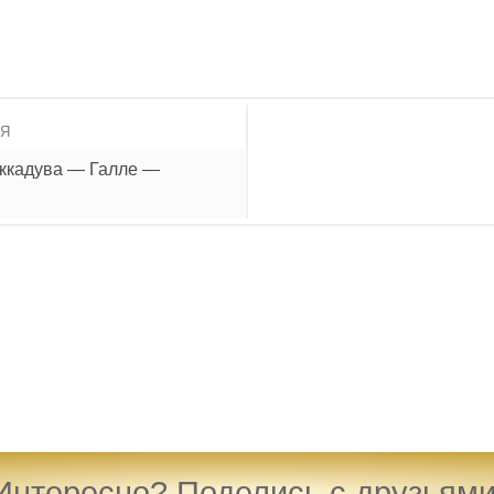
ИЯ
иккадува — Галле —
Интересно? Поделись с друзьями