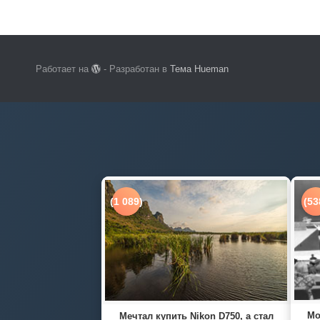
Работает на
- Разработан в
Тема Hueman
(1 089)
(53
Мо
Мечтал купить Nikon D750, а стал