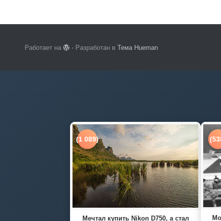
Работает на
- Разработан в
Тема Hueman
(1 089)
(53
Мо
Мечтал купить Nikon D750, а стал