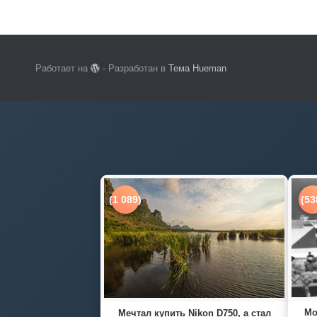
Работает на
- Разработан в
Тема Hueman
(1 089)
(53
Мо
Мечтал купить Nikon D750, а стал