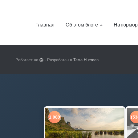
Главная
Об этом блоге
Натюрмор
Работает на
- Разработан в
Тема Hueman
(1 089)
(53