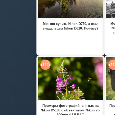
Мо
Мечтал купить Nikon D750, а стал
Ni
владельцем Nikon D610. Почему?
к
(344)
(29
Примеры фотографий, снятых на
При
Nikon D5100 с объективом Nikon 70-
300mm f/4.5-5.6G