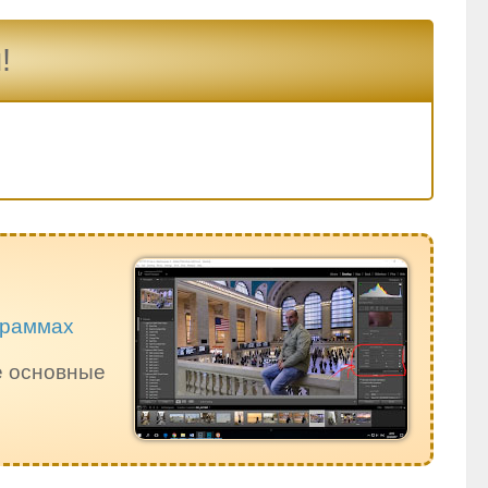
!
ограммах
е основные