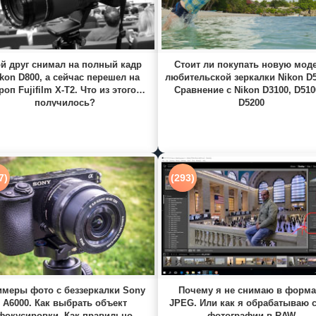
й друг снимал на полный кадр
Стоит ли покупать новую мод
kon D800, а сейчас перешел на
любительской зеркалки Nikon D
роп Fujifilm X-T2. Что из этого
Сравнение с Nikon D3100, D510
получилось?
D5200
7)
(293)
меры фото с беззеркалки Sony
Почему я не снимаю в форма
A6000. Как выбрать объект
JPEG. Или как я обрабатываю 
фокусировки. Как правильно
фотографии в RAW