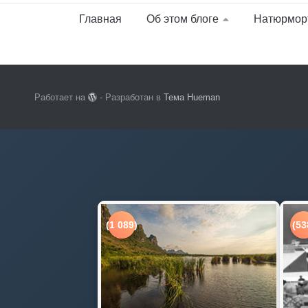
Главная
Об этом блоге
Натюрмор
Работает на
- Разработан в
Тема Hueman
(1 089)
(53