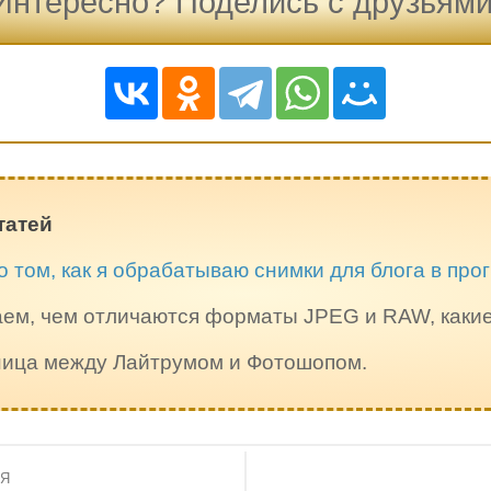
Интересно? Поделись с друзьями
татей
о том, как я обрабатываю снимки для блога в пр
ем, чем отличаются форматы JPEG и RAW, каки
зница между Лайтрумом и Фотошопом.
ИЯ