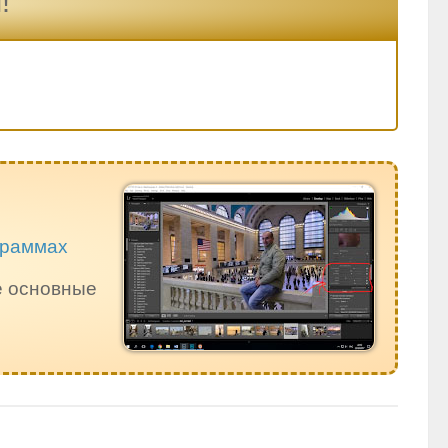
!
ограммах
е основные