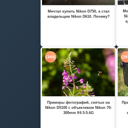
Мо
Мечтал купить Nikon D750, а стал
Ni
владельцем Nikon D610. Почему?
к
(344)
(29
Примеры фотографий, снятых на
При
Nikon D5100 с объективом Nikon 70-
300mm f/4.5-5.6G