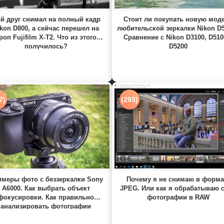
й друг снимал на полный кадр
Стоит ли покупать новую мод
kon D800, а сейчас перешел на
любительской зеркалки Nikon D
роп Fujifilm X-T2. Что из этого
Сравнение с Nikon D3100, D510
получилось?
D5200
7)
(293)
меры фото с беззеркалки Sony
Почему я не снимаю в форма
A6000. Как выбрать объект
JPEG. Или как я обрабатываю 
фокусировки. Как правильно
фотографии в RAW
анализировать фотографии