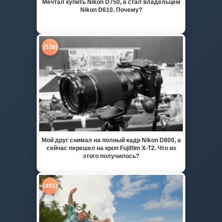
Мечтал купить Nikon D750, а стал владельцем
Nikon D610. Почему?
(538)
Мой друг снимал на полный кадр Nikon D800, а
сейчас перешел на кроп Fujifilm X-T2. Что из
этого получилось?
(491)