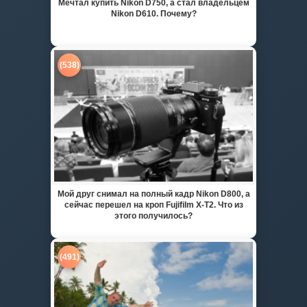
Мечтал купить Nikon D750, а стал владельцем
Nikon D610. Почему?
(538)
Мой друг снимал на полный кадр Nikon D800, а
сейчас перешел на кроп Fujifilm X-T2. Что из
этого получилось?
(491)