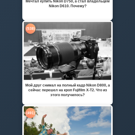
Мечтал купить Nikon D750, а стал владельцем
Nikon D610. Почему?
(538)
Мой друг снимал на полный кадр Nikon D800, а
сейчас перешел на кроп Fujifilm X-T2. Что из
этого получилось?
(491)