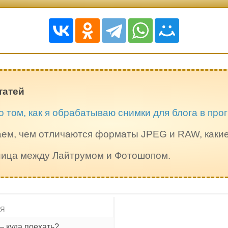
татей
о том, как я обрабатываю снимки для блога в пр
ем, чем отличаются форматы JPEG и RAW, каки
зница между Лайтрумом и Фотошопом.
ИЯ
— куда поехать?