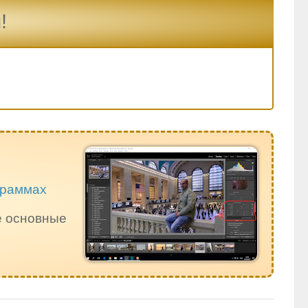
!
ограммах
е основные