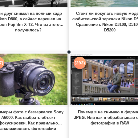
й друг снимал на полный кадр
Стоит ли покупать новую мод
kon D800, а сейчас перешел на
любительской зеркалки Nikon D
роп Fujifilm X-T2. Что из этого
Сравнение с Nikon D3100, D510
получилось?
D5200
7)
(293)
меры фото с беззеркалки Sony
Почему я не снимаю в форма
A6000. Как выбрать объект
JPEG. Или как я обрабатываю 
фокусировки. Как правильно
фотографии в RAW
анализировать фотографии