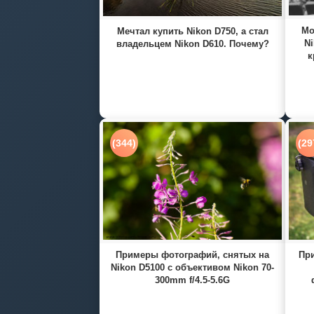
Мо
Мечтал купить Nikon D750, а стал
Ni
владельцем Nikon D610. Почему?
к
(344)
(29
Примеры фотографий, снятых на
При
Nikon D5100 с объективом Nikon 70-
300mm f/4.5-5.6G