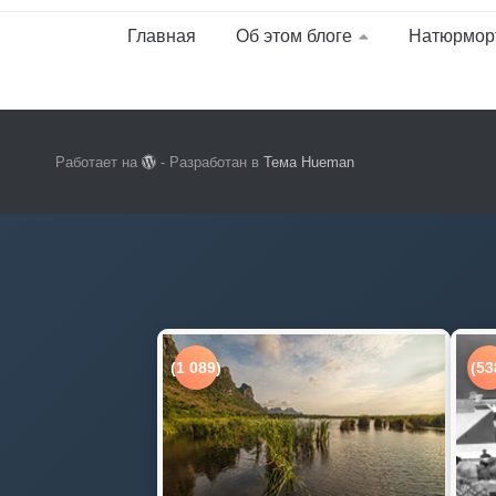
Главная
Об этом блоге
Натюрмор
Работает на
- Разработан в
Тема Hueman
(1 089)
(53