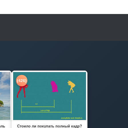
(426)
ель
Стоило ли покупать полный кадр?