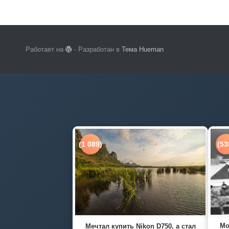
Работает на
- Разработан в
Тема Hueman
(1 089)
(53
Мо
Мечтал купить Nikon D750, а стал