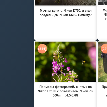
Мо
Мечтал купить Nikon D750, а стал
Ni
владельцем Nikon D610. Почему?
к
(344)
(29
Примеры фотографий, снятых на
При
Nikon D5100 с объективом Nikon 70-
300mm f/4.5-5.6G