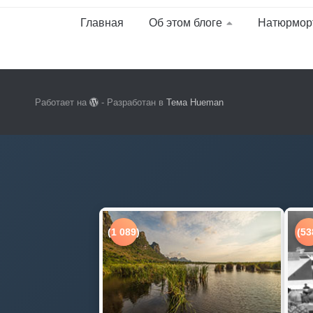
Главная
Об этом блоге
Натюрмор
Работает на
- Разработан в
Тема Hueman
(1 089)
(53