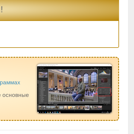
!
ограммах
е основные