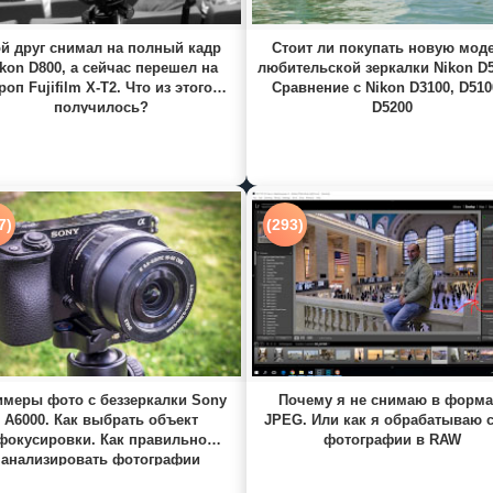
й друг снимал на полный кадр
Стоит ли покупать новую мод
kon D800, а сейчас перешел на
любительской зеркалки Nikon D
роп Fujifilm X-T2. Что из этого
Сравнение с Nikon D3100, D510
получилось?
D5200
7)
(293)
меры фото с беззеркалки Sony
Почему я не снимаю в форма
A6000. Как выбрать объект
JPEG. Или как я обрабатываю 
фокусировки. Как правильно
фотографии в RAW
анализировать фотографии