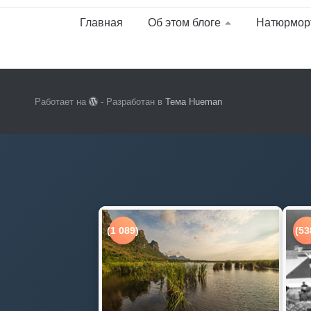
Главная
Об этом блоге
Натюрмор
Работает на
- Разработан в
Тема Hueman
(1 089)
(53