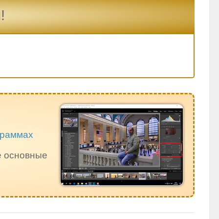
!
ограммах
е основные