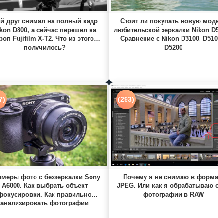
й друг снимал на полный кадр
Стоит ли покупать новую мод
kon D800, а сейчас перешел на
любительской зеркалки Nikon D
роп Fujifilm X-T2. Что из этого
Сравнение с Nikon D3100, D510
получилось?
D5200
7)
(293)
меры фото с беззеркалки Sony
Почему я не снимаю в форма
A6000. Как выбрать объект
JPEG. Или как я обрабатываю 
фокусировки. Как правильно
фотографии в RAW
анализировать фотографии