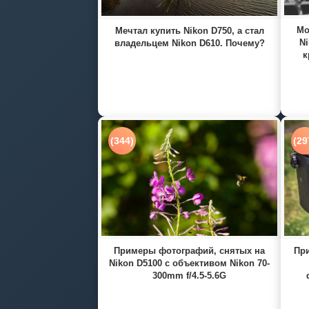
Мо
Мечтал купить Nikon D750, а стал
Ni
владельцем Nikon D610. Почему?
к
(344)
(29
Примеры фотографий, снятых на
При
Nikon D5100 с объективом Nikon 70-
300mm f/4.5-5.6G