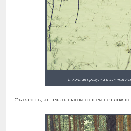
1. Конная прогулка в зимнем л
Оказалось, что ехать шагом совсем не сложно