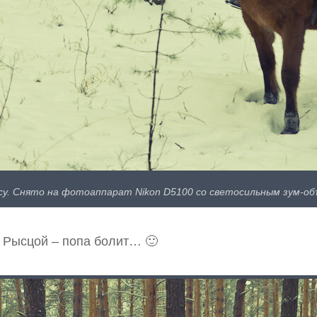
есу. Снято на фотоаппарат Nikon D5100 со светосильным зум-об
. Рысцой – попа болит… 🙂