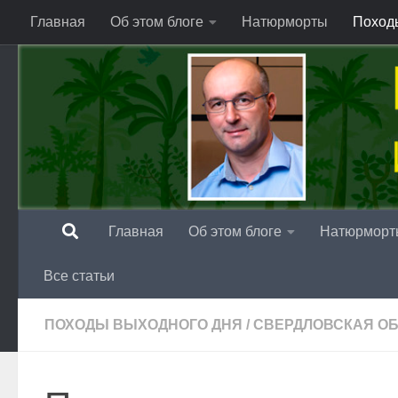
Главная
Об этом блоге
Натюрморты
Поход
Перейти к содержимому
Главная
Об этом блоге
Натюрморт
Все статьи
ПОХОДЫ ВЫХОДНОГО ДНЯ
/
СВЕРДЛОВСКАЯ О