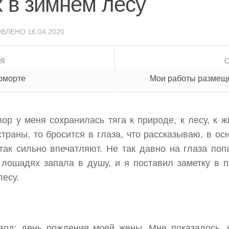
 в зимнем лесу
ОВЛЕНО
16.04.2020
ИЯ
юрморте
Мои работы размеще
пор у меня сохранилась тяга к природе, к лесу, к 
траны, то бросится в глаза, что рассказываю, в ос
 так сильно впечатляют. Не так давно на глаза по
а лошадях запала в душу, и я поставил заметку в 
лесу.
од: день рождения моей жены. Мне показалось, ч