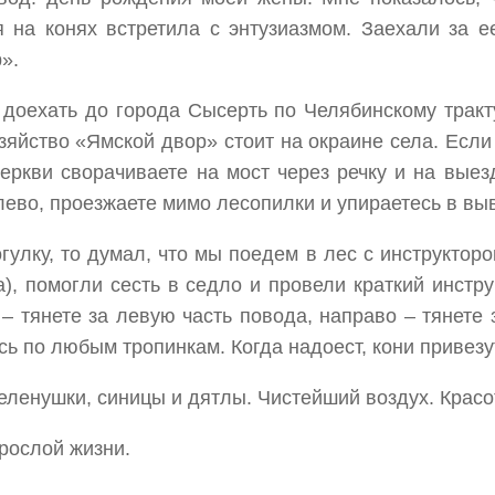
 на конях встретила с энтузиазмом. Заехали за е
».
доехать до города Сысерть по Челябинскому тракту,
зяйство «Ямской двор» стоит на окраине села. Если
ркви сворачиваете на мост через речку и на выез
лево, проезжаете мимо лесопилки и упираетесь в вы
гулку, то думал, что мы поедем в лес с инструктор
), помогли сесть в седло и провели краткий инстр
– тянете за левую часть повода, направо – тянете
есь по любым тропинкам. Когда надоест, кони привезу
зеленушки, синицы и дятлы. Чистейший воздух. Крас
рослой жизни.