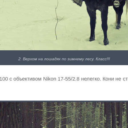
2. Верхом на лошадях по зимнему лесу. Класс!!!
100 с объективом Nikon 17-55/2.8 нелегко. Кони не с