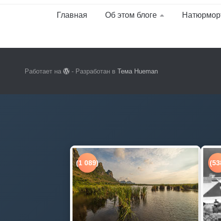
Главная
Об этом блоге
Натюрмор
Работает на
- Разработан в
Тема Hueman
(1 089)
(53