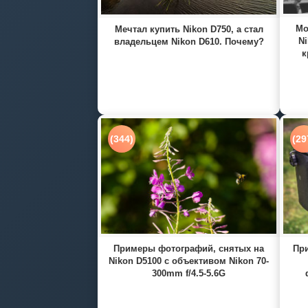
Мо
Мечтал купить Nikon D750, а стал
Ni
владельцем Nikon D610. Почему?
к
(344)
(29
Примеры фотографий, снятых на
При
Nikon D5100 с объективом Nikon 70-
300mm f/4.5-5.6G