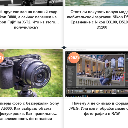
й друг снимал на полный кадр
Стоит ли покупать новую мод
kon D800, а сейчас перешел на
любительской зеркалки Nikon D
роп Fujifilm X-T2. Что из этого
Сравнение с Nikon D3100, D510
получилось?
D5200
7)
(293)
меры фото с беззеркалки Sony
Почему я не снимаю в форма
A6000. Как выбрать объект
JPEG. Или как я обрабатываю 
фокусировки. Как правильно
фотографии в RAW
анализировать фотографии