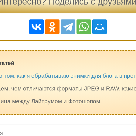
Интересно? Поделись с друзьями
татей
о том, как я обрабатываю снимки для блога в пр
ем, чем отличаются форматы JPEG и RAW, каки
зница между Лайтрумом и Фотошопом.
ИЯ