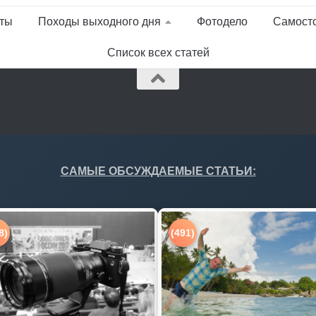
ты
Походы выходного дня
Фотодело
Самост
Список всех статей
САМЫЕ ОБСУЖДАЕМЫЕ СТАТЬИ:
8)
(491)