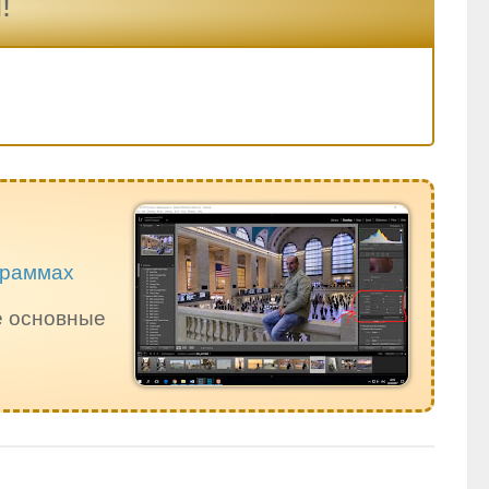
!
ограммах
е основные