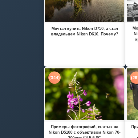
Мо
Мечтал купить Nikon D750, а стал
Ni
владельцем Nikon D610. Почему?
к
(344)
(29
Примеры фотографий, снятых на
При
Nikon D5100 с объективом Nikon 70-
300mm f/4.5-5.6G