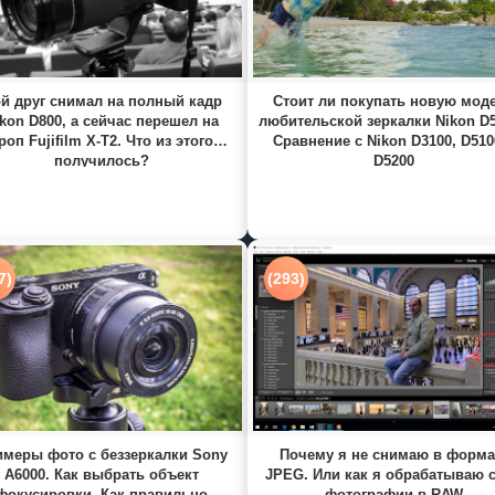
й друг снимал на полный кадр
Стоит ли покупать новую мод
kon D800, а сейчас перешел на
любительской зеркалки Nikon D
роп Fujifilm X-T2. Что из этого
Сравнение с Nikon D3100, D510
получилось?
D5200
7)
(293)
меры фото с беззеркалки Sony
Почему я не снимаю в форма
A6000. Как выбрать объект
JPEG. Или как я обрабатываю 
фокусировки. Как правильно
фотографии в RAW