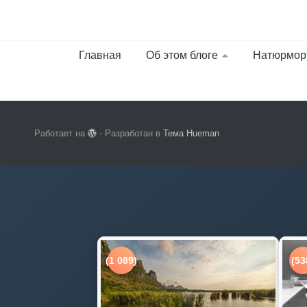
Главная
Об этом блоге
Натюрмор
Работает на
- Разработан в
Тема Hueman
(1 089)
(53