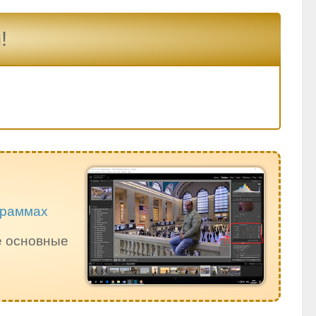
!
ограммах
е основные