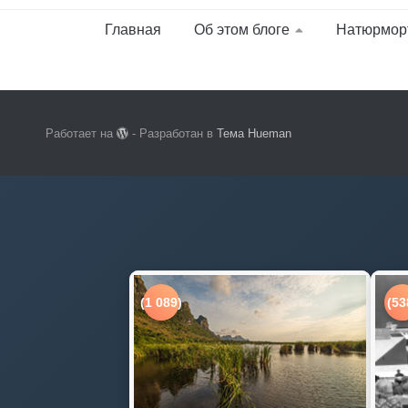
Главная
Об этом блоге
Натюрмор
Работает на
- Разработан в
Тема Hueman
(1 089)
(53