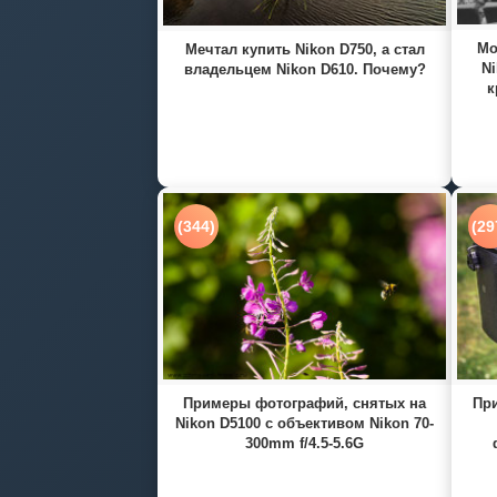
Мо
Мечтал купить Nikon D750, а стал
Ni
владельцем Nikon D610. Почему?
к
(344)
(29
Примеры фотографий, снятых на
При
Nikon D5100 с объективом Nikon 70-
300mm f/4.5-5.6G