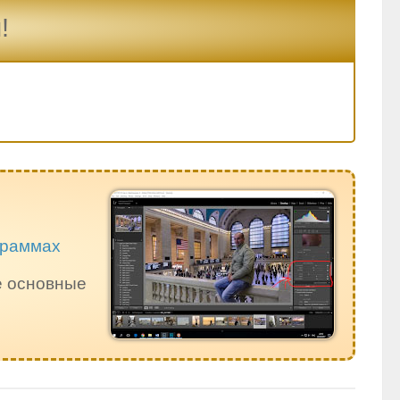
!
ограммах
е основные