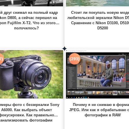
й друг снимал на полный кадр
Стоит ли покупать новую мод
kon D800, а сейчас перешел на
любительской зеркалки Nikon D
роп Fujifilm X-T2. Что из этого
Сравнение с Nikon D3100, D510
получилось?
D5200
7)
(293)
меры фото с беззеркалки Sony
Почему я не снимаю в форма
A6000. Как выбрать объект
JPEG. Или как я обрабатываю 
фокусировки. Как правильно
фотографии в RAW
анализировать фотографии