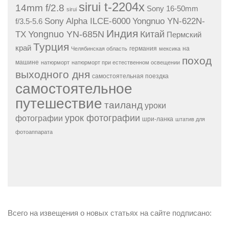
sirui t-2204x
14mm f/2.8
Sony 16-50mm
sirui
Sony Alpha ILCE-6000
Yongnuo YN-622N-
f/3.5-5.6
Индия
Yongnuo YN-685N
Китай
TX
Пермский
Турция
край
германия
на
Челябинская область
мексика
поход
машине
натюрморт
натюрморт при естественном освещении
выходного дня
самостоятельная поездка
самостоятельное
путешествие
таиланд
уроки
урок фотографии
фотографии
шри-ланка
штатив для
фотоаппарата
Всего на извещения о новых статьях на сайте подписано: