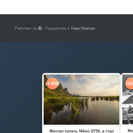
Работает на
- Разработан в
Тема Hueman
(1 089)
(53
Мо
Мечтал купить Nikon D750, а стал