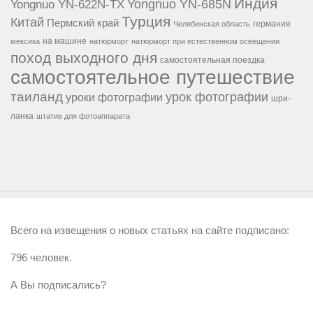
Индия
Yongnuo YN-685N
Yongnuo YN-622N-TX
Турция
Китай
Пермский край
германия
Челябинская область
на машине
мексика
натюрморт
натюрморт при естественном освещении
поход выходного дня
самостоятельная поездка
самостоятельное путешествие
таиланд
урок фотографии
уроки фотографии
шри-
ланка
штатив для фотоаппарата
Всего на извещения о новых статьях на сайте подписано:
796 человек.
А Вы подписались?