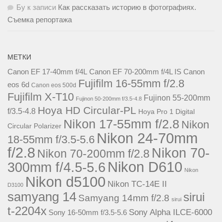
Бу
к записи
Как рассказать историю в фотографиях.
Съемка репортажа
МЕТКИ
Canon EF 17-40mm f/4L
Canon EF 70-200mm f/4L IS
Canon
Fujifilm 16-55mm f/2.8
eos 6d
Canon eos 500d
Fujifilm X-T10
Fujinon 55-200mm
Fujinon 50-200mm f/3.5-4.8
Hoya HD Circular-PL
f/3.5-4.8
Hoya Pro 1 Digital
Nikon 17-55mm f/2.8
Nikon
Circular Polarizer
Nikon 24-70mm
18-55mm f/3.5-5.6
f/2.8
Nikon 70-
Nikon 70-200mm f/2.8
Nikon D610
300mm f/4.5-5.6
Nikon
Nikon d5100
Nikon TC-14E II
D3100
samyang 14
sirui
Samyang 14mm f/2.8
sirui
t-2204x
Sony Alpha ILCE-6000
Sony 16-50mm f/3.5-5.6