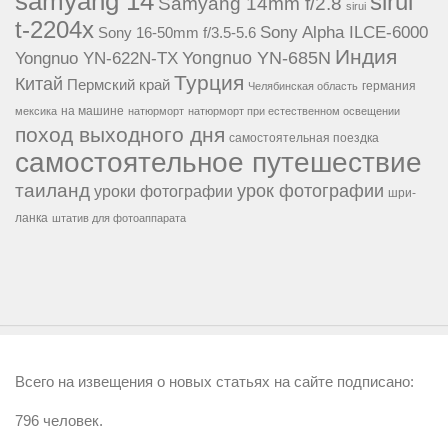
samyang 14
sirui
Samyang 14mm f/2.8
sirui
t-2204x
Sony Alpha ILCE-6000
Sony 16-50mm f/3.5-5.6
Индия
Yongnuo YN-685N
Yongnuo YN-622N-TX
Турция
Китай
Пермский край
германия
Челябинская область
на машине
мексика
натюрморт
натюрморт при естественном освещении
поход выходного дня
самостоятельная поездка
самостоятельное путешествие
таиланд
урок фотографии
уроки фотографии
шри-
ланка
штатив для фотоаппарата
Всего на извещения о новых статьях на сайте подписано:
796 человек.