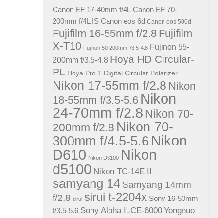
Canon EF 17-40mm f/4L
Canon EF 70-
200mm f/4L IS
Canon eos 6d
Canon eos 500d
Fujifilm 16-55mm f/2.8
Fujifilm
X-T10
Fujinon 55-
Fujinon 50-200mm f/3.5-4.8
Hoya HD Circular-
200mm f/3.5-4.8
PL
Hoya Pro 1 Digital Circular Polarizer
Nikon 17-55mm f/2.8
Nikon
Nikon
18-55mm f/3.5-5.6
24-70mm f/2.8
Nikon 70-
Nikon 70-
200mm f/2.8
Nikon
300mm f/4.5-5.6
D610
Nikon
Nikon D3100
d5100
Nikon TC-14E II
samyang 14
Samyang 14mm
sirui t-2204x
f/2.8
Sony 16-50mm
sirui
Sony Alpha ILCE-6000
Yongnuo
f/3.5-5.6