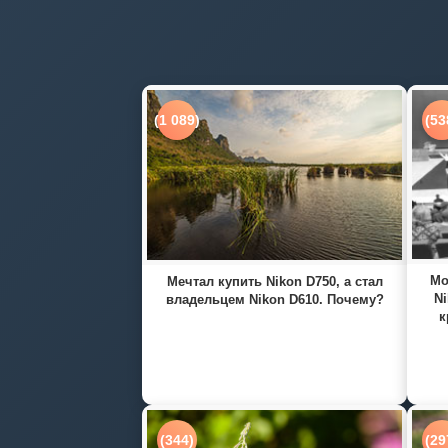
(1 089)
(53
Мо
Мечтал купить Nikon D750, а стал
Ni
владельцем Nikon D610. Почему?
к
(344)
(29