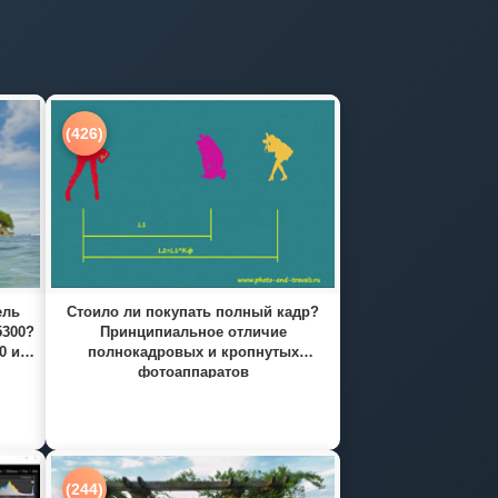
(426)
ель
Стоило ли покупать полный кадр?
5300?
Принципиальное отличие
0 и
полнокадровых и кропнутых
фотоаппаратов
(244)