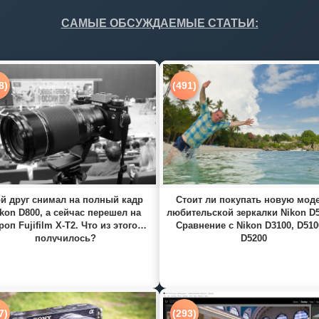
САМЫЕ ОБСУЖДАЕМЫЕ СТАТЬИ:
8)
(491)
й друг снимал на полный кадр
Стоит ли покупать новую мод
kon D800, а сейчас перешел на
любительской зеркалки Nikon D
роп Fujifilm X-T2. Что из этого
Сравнение с Nikon D3100, D510
получилось?
D5200
7)
(293)