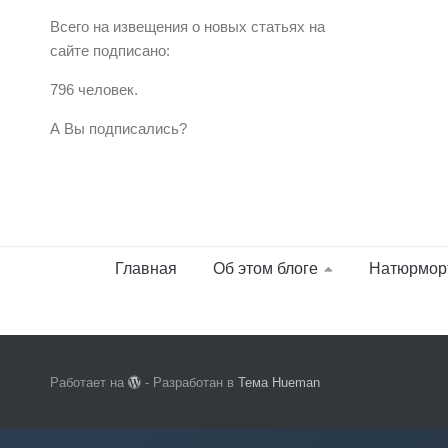
Всего на извещения о новых статьях на
сайте подписано:
796 человек.
А Вы подписались?
Главная
Об этом блоге
Натюрмор
Работает на
- Разработан в
Тема Hueman