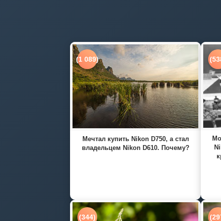
(1 089)
(53
Мо
Мечтал купить Nikon D750, а стал
Ni
владельцем Nikon D610. Почему?
к
(344)
(29