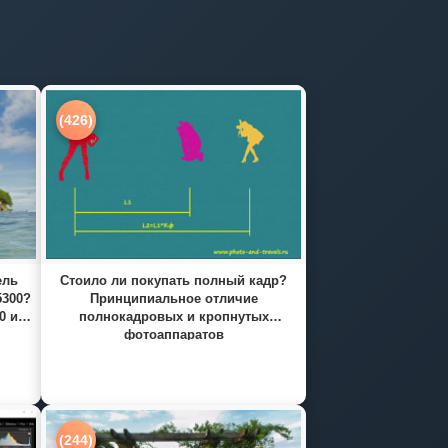
(426)
ель
Стоило ли покупать полный кадр?
5300?
Принципиальное отличие
0 и
полнокадровых и кропнутых
фотоаппаратов
(244)