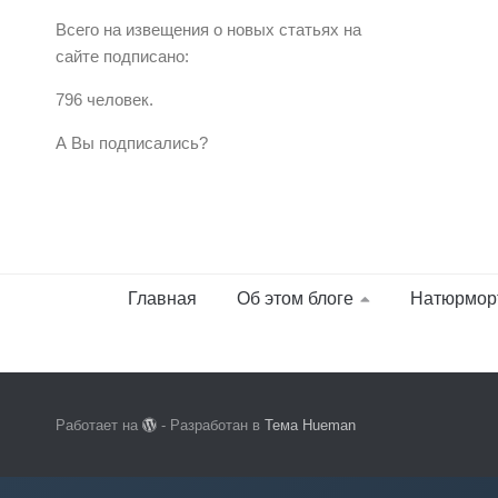
Всего на извещения о новых статьях на
сайте подписано:
796 человек.
А Вы подписались?
Главная
Об этом блоге
Натюрмор
Работает на
- Разработан в
Тема Hueman