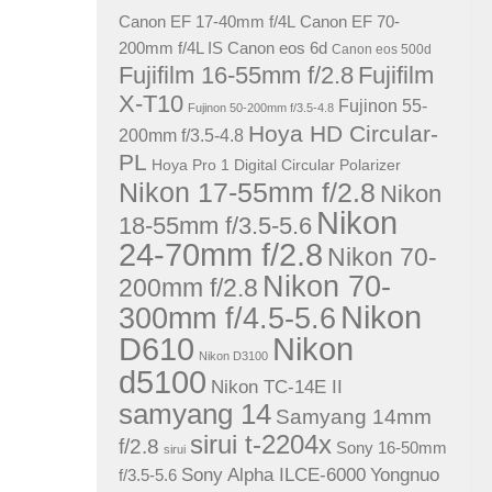
Canon EF 17-40mm f/4L
Canon EF 70-
200mm f/4L IS
Canon eos 6d
Canon eos 500d
Fujifilm 16-55mm f/2.8
Fujifilm
X-T10
Fujinon 55-
Fujinon 50-200mm f/3.5-4.8
Hoya HD Circular-
200mm f/3.5-4.8
PL
Hoya Pro 1 Digital Circular Polarizer
Nikon 17-55mm f/2.8
Nikon
Nikon
18-55mm f/3.5-5.6
24-70mm f/2.8
Nikon 70-
Nikon 70-
200mm f/2.8
Nikon
300mm f/4.5-5.6
D610
Nikon
Nikon D3100
d5100
Nikon TC-14E II
samyang 14
Samyang 14mm
sirui t-2204x
f/2.8
Sony 16-50mm
sirui
Sony Alpha ILCE-6000
Yongnuo
f/3.5-5.6