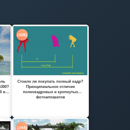
(426)
ель
Стоило ли покупать полный кадр?
5300?
Принципиальное отличие
0 и
полнокадровых и кропнутых
фотоаппаратов
(244)