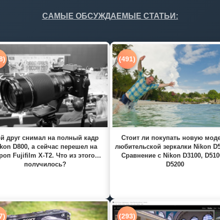
САМЫЕ ОБСУЖДАЕМЫЕ СТАТЬИ:
8)
(491)
й друг снимал на полный кадр
Стоит ли покупать новую мод
kon D800, а сейчас перешел на
любительской зеркалки Nikon D
роп Fujifilm X-T2. Что из этого
Сравнение с Nikon D3100, D510
получилось?
D5200
7)
(293)