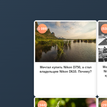
(1 089)
(53
Мо
Мечтал купить Nikon D750, а стал
Ni
владельцем Nikon D610. Почему?
к
(344)
(29