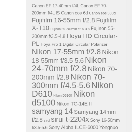
Canon EF 17-40mm f/4L
Canon EF 70-
200mm f/4L IS
Canon eos 6d
Canon eos 500d
Fujifilm 16-55mm f/2.8
Fujifilm
X-T10
Fujinon 55-
Fujinon 50-200mm f/3.5-4.8
Hoya HD Circular-
200mm f/3.5-4.8
PL
Hoya Pro 1 Digital Circular Polarizer
Nikon 17-55mm f/2.8
Nikon
Nikon
18-55mm f/3.5-5.6
24-70mm f/2.8
Nikon 70-
Nikon 70-
200mm f/2.8
Nikon
300mm f/4.5-5.6
D610
Nikon
Nikon D3100
d5100
Nikon TC-14E II
samyang 14
Samyang 14mm
sirui t-2204x
f/2.8
Sony 16-50mm
sirui
Sony Alpha ILCE-6000
Yongnuo
f/3.5-5.6