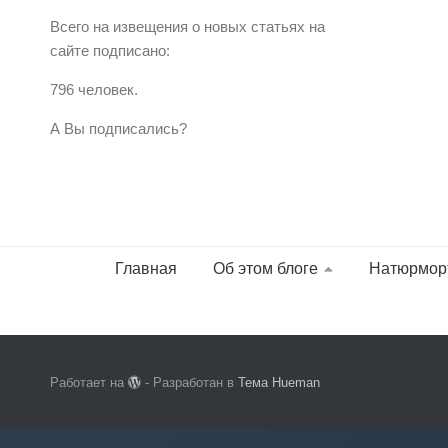
Всего на извещения о новых статьях на
сайте подписано:
796 человек.
А Вы подписались?
Главная
Об этом блоге
Натюрмор
Работает на
- Разработан в
Тема Hueman